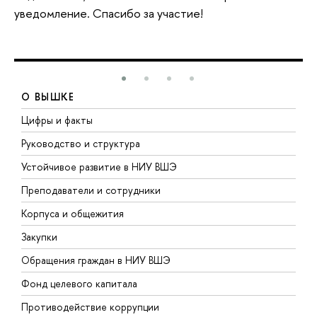
уведомление. Спасибо за участие!
О ВЫШКЕ
Цифры и факты
Л
Руководство и структура
Д
Устойчивое развитие в НИУ ВШЭ
О
Преподаватели и сотрудники
П
Корпуса и общежития
В
Закупки
П
Обращения граждан в НИУ ВШЭ
А
Фонд целевого капитала
Д
Противодействие коррупции
Ц