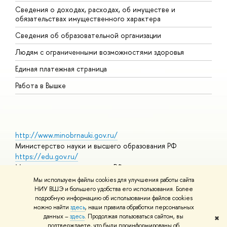
Сведения о доходах, расходах, об имуществе и
Б
обязательствах имущественного характера
О
Сведения об образовательной организации
О
Людям с ограниченными возможностями здоровья
Единая платежная страница
Работа в Вышке
http://www.minobrnauki.gov.ru/
Министерство науки и высшего образования РФ
https://edu.gov.ru/
Министерство просвещения РФ
https://elearning.hse.ru/mooc
Мы используем файлы cookies для улучшения работы сайта
Массовые открытые онлайн-курсы
НИУ ВШЭ и большего удобства его использования. Более
подробную информацию об использовании файлов cookies
можно найти
здесь
, наши правила обработки персональных
данных –
здесь
. Продолжая пользоваться сайтом, вы
✖
© НИУ ВШЭ 1993–2026
Адреса и контакты
Условия
подтверждаете, что были проинформированы об