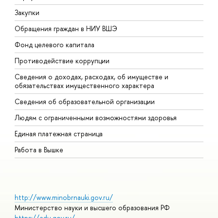
Закупки
П
Обращения граждан в НИУ ВШЭ
А
Фонд целевого капитала
Д
Противодействие коррупции
Ц
Сведения о доходах, расходах, об имуществе и
Б
обязательствах имущественного характера
О
Сведения об образовательной организации
О
Людям с ограниченными возможностями здоровья
Единая платежная страница
Работа в Вышке
http://www.minobrnauki.gov.ru/
Министерство науки и высшего образования РФ
https://edu.gov.ru/