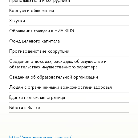
Преподаватели и сотрудники
П
Корпуса и общежития
В
Закупки
П
Обращения граждан в НИУ ВШЭ
А
Фонд целевого капитала
Д
Противодействие коррупции
Ц
Сведения о доходах, расходах, об имуществе и
Б
обязательствах имущественного характера
О
Сведения об образовательной организации
О
Людям с ограниченными возможностями здоровья
Единая платежная страница
Работа в Вышке
http://www.minobrnauki.gov.ru/