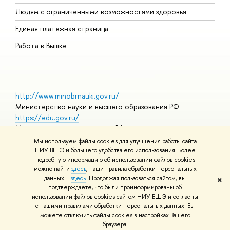
О
Людям с ограниченными возможностями здоровья
Единая платежная страница
Работа в Вышке
http://www.minobrnauki.gov.ru/
Министерство науки и высшего образования РФ
https://edu.gov.ru/
Министерство просвещения РФ
https://elearning.hse.ru/mooc
Мы используем файлы cookies для улучшения работы сайта
Массовые открытые онлайн-курсы
НИУ ВШЭ и большего удобства его использования. Более
подробную информацию об использовании файлов cookies
можно найти
здесь
, наши правила обработки персональных
данных –
здесь
. Продолжая пользоваться сайтом, вы
✖
© НИУ ВШЭ 1993–2026
Адреса и контакты
Условия
подтверждаете, что были проинформированы об
использования материалов
Политика конфиденциальности
Карта
использовании файлов cookies сайтом НИУ ВШЭ и согласны
сайта
с нашими правилами обработки персональных данных. Вы
Шрифты HSE Sans и HSE Slab разработаны в
Школе дизайна НИУ
можете отключить файлы cookies в настройках Вашего
ВШЭ
браузера.
Редактору