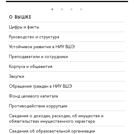
О ВЫШКЕ
Цифры и факты
Л
Руководство и структура
Д
Устойчивое развитие в НИУ ВШЭ
О
Преподаватели и сотрудники
П
Корпуса и общежития
В
Закупки
П
Обращения граждан в НИУ ВШЭ
А
Фонд целевого капитала
Д
Противодействие коррупции
Ц
Сведения о доходах, расходах, об имуществе и
Б
обязательствах имущественного характера
О
Сведения об образовательной организации