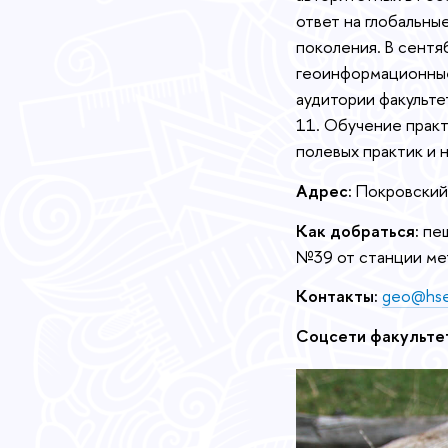
ответ на глобальны
поколения. В сентя
геоинформационные
аудитории факульте
11. Обучение практ
полевых практик и 
Адрес:
Покровский б
Как добраться:
пеш
№39 от станции ме
Контакты:
geo@hse
Соцсети факульте