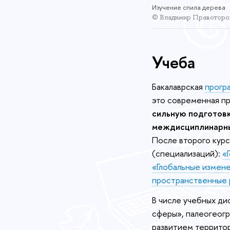
Изучение спила дерева
© Владимир Правоторо
Учеба
Бакалаврская
прогр
это современная п
сильную подготов
междисциплинарны
После второго курс
(специализаций):
«
«Глобальные измен
пространственные
В числе учебных ди
сферы», палеогеогр
развитием территор