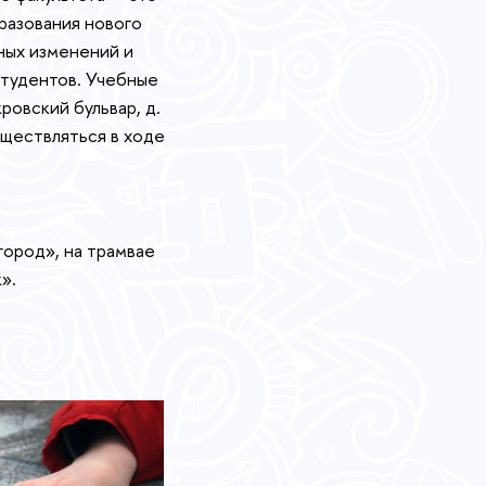
разования нового
ных изменений и
студентов. Учебные
овский бульвар, д.
ществляться в ходе
город», на трамвае
».