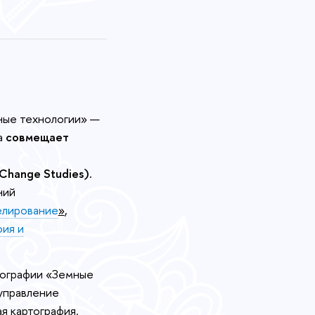
ные технологии» —
а
совмещает
Change
Studies).
ний
елирование
»
,
ия и
еографии «Земные
управление
я картография.