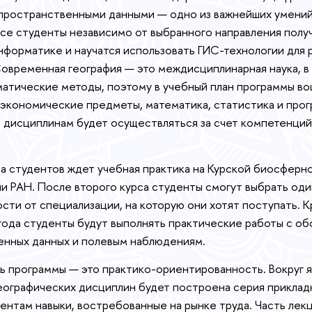
 пространственными данными — одно из важнейших умени
все студенты независимо от выбранного направления полу
нформатике и научатся использовать ГИС-технологии для 
Современная география — это междисциплинарная наука, в
атические методы, поэтому в учебный план программы во
 экономические предметы, математика, статистика и про
 дисциплинам будет осуществляться за счет компетенций 
а студентов ждет учебная практика на Курской биосферн
и РАН. После второго курса студенты смогут выбрать оди
ости от специализации, на которую они хотят поступать. 
 года студенты будут выполнять практические работы с о
енных данных и полевым наблюдениям.
ь программы — это практико-ориентированность. Вокруг 
еографических дисциплин будет построена серия приклад
ентам навыки, востребованные на рынке труда. Часть лек