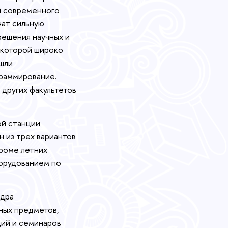
й современного
чат сильную
решения научных и
 которой широко
шли
граммирование.
других факультетов
ой станции
н из трех вариантов
Кроме летних
борудованием по
ядра
ных предметов,
ций и семинаров