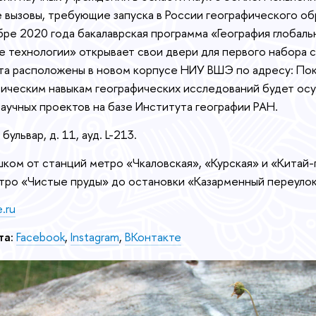
е вызовы, требующие запуска в России географического об
бре 2020 года бакалаврская программа «География глобаль
 технологии» открывает свои двери для первого набора 
та расположены в новом корпусе НИУ ВШЭ по адресу: Покр
ическим навыкам географических исследований будет осу
научных проектов на базе Института географии РАН.
ульвар, д. 11, ауд. L-213.
ком от станций метро «Чкаловская», «Курская» и «Китай-
тро «Чистые пруды» до остановки «Казарменный переулок
.ru
та:
Facebook
,
Instagram
,
ВКонтакте