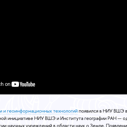
ии и геоинформационных технологий
появился в НИУ ВШЭ в
ной инициативе НИУ ВШЭ и Института географии РАН — о
сии научных учреждений в области наук о Земле. Появлени