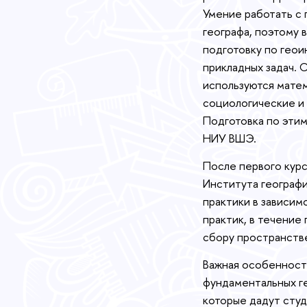
Умение работать с
географа, поэтому 
подготовку по геои
прикладных задач. 
используются матем
социологические и
Подготовка по этим
НИУ ВШЭ.
После первого курс
Института географи
практики в зависим
практик, в течение
сбору пространств
Важная особенност
фундаментальных г
которые дадут студ