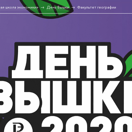
ая школа экономики»
День Вышки
Факультет географии