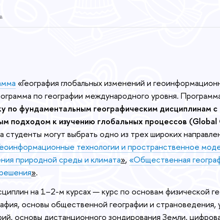
в
амма
«География глобальных изменений и геоинформацион
рограмма по географии международного уровня. Программ
ку по фундаментальным географическим дисциплинам с
м подходом к изучению глобальных процессов (Global
а студенты могут выбрать одно из трех широких направле
Геоинформационные технологии и пространственное мод
ения природной среды и климата
»
,
«Общественная географ
 решения
»
.
сциплин на 1–2-м курсах — курс по основам физической г
афия, основы общественной географии и страноведения, 
ий, основы дистанционного зондирования Земли, цифрова