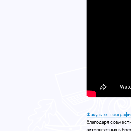
Факультет географ
благодаря совмест
авторитетных в Рос