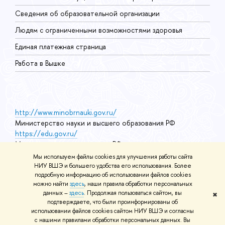
О
Сведения об образовательной организации
О
Людям с ограниченными возможностями здоровья
Единая платежная страница
Работа в Вышке
http://www.minobrnauki.gov.ru/
Министерство науки и высшего образования РФ
https://edu.gov.ru/
Министерство просвещения РФ
https://elearning.hse.ru/mooc
Мы используем файлы cookies для улучшения работы сайта
Массовые открытые онлайн-курсы
НИУ ВШЭ и большего удобства его использования. Более
подробную информацию об использовании файлов cookies
можно найти
здесь
, наши правила обработки персональных
данных –
здесь
. Продолжая пользоваться сайтом, вы
✖
© НИУ ВШЭ 1993–2026
Адреса и контакты
Условия
подтверждаете, что были проинформированы об
использования материалов
Политика конфиденциальности
Карта
использовании файлов cookies сайтом НИУ ВШЭ и согласны
сайта
с нашими правилами обработки персональных данных. Вы
Шрифты HSE Sans и HSE Slab разработаны в
Школе дизайна НИУ