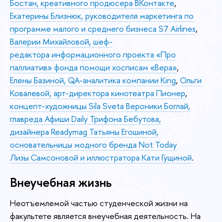
Бостан, креативного продюсера ВКонтакте
,
Екатерины Близнюк, руководителя маркетинга по
программе малого и среднего бизнеса S7 Airlines
,
Валерии Михайловой, шеф-
редактора информационного проекта «Про
паллиатив» фонда помощи хосписам «Вера»
,
Елены Базиной, QA-аналитика компании King
,
Ольги
Ковалевой, арт-директора кинотеатра Пионер
,
концепт-художницы Sila Sveta Вероники Боглай,
главреда Афиши Daily Трифона Бебутова,
дизайнера Readymag Татьяны Егошиной,
основательницы модного бренда Not Today
Лизы Самсоновой и иллюстратора Кати Гущиной
.
Внеучебная жизнь
Неотъемлемой частью студенческой жизни на
факультете является внеучебная деятельность. На