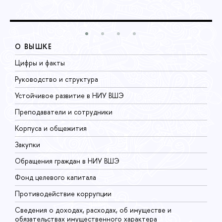
О ВЫШКЕ
Цифры и факты
Л
Руководство и структура
Д
Устойчивое развитие в НИУ ВШЭ
О
Преподаватели и сотрудники
П
Корпуса и общежития
В
Закупки
П
Обращения граждан в НИУ ВШЭ
А
Фонд целевого капитала
Д
Противодействие коррупции
Ц
Сведения о доходах, расходах, об имуществе и
Б
обязательствах имущественного характера